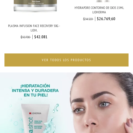
HYDRAPORE CONTORNO DE OJOS 15ML
LIDHERMA
$26.769,60
$34.320
PLASMA INFUSION FACE RECOVERY 50G -
LIDH...
$42.081
$50.700
VER TODOS LOS PRODUCTOS