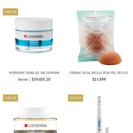
18
%
OFF
HYDRAPORE CREMA GEL 50G LIDHERMA
ESPONJA FACIAL ARCILLA ROSA PIEL SECA KO...
$39.655,20
$13.899
$48.360
17
%
OFF
22
%
OFF