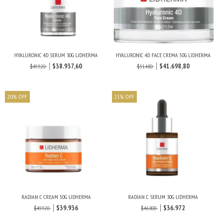
HYALURONIC 4D SERUM 30G LIDHERMA
HYALURONIC 4D FACE CREMA 50G LIDHERMA
$38.937,60
$41.698,80
$49.920
$51.480
20
%
OFF
21
%
OFF
RADIAN C CREAM 50G LIDHERMA
RADIAN C SERUM 30G LIDHERMA
$39.936
$36.972
$49.920
$46.800