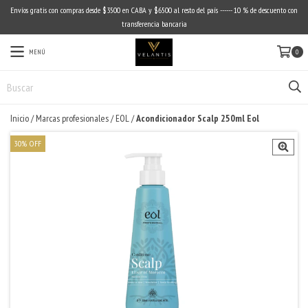
Envíos gratis con compras desde $3500 en CABA y $6500 al resto del país ------ 10 % de descuento con
transferencia bancaria
MENÚ
0
Inicio
/
Marcas profesionales
/
EOL
/
Acondicionador Scalp 250ml Eol
30
%
OFF