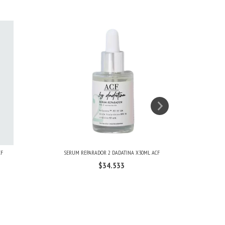
CF
SERUM REPARADOR 2 DADATINA X30ML ACF
REF
$34.533