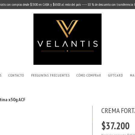
ratis con compras desde $3500 en CABA y $6500 al resto del país ------ 10 % de descuento con transferencia
S
CONTACTO
PREGUNTAS FRECUENTES
CÓMO COMPRAR
GIFTCARD
MA
tina x50g ACF
CREMA FORT
$37.200