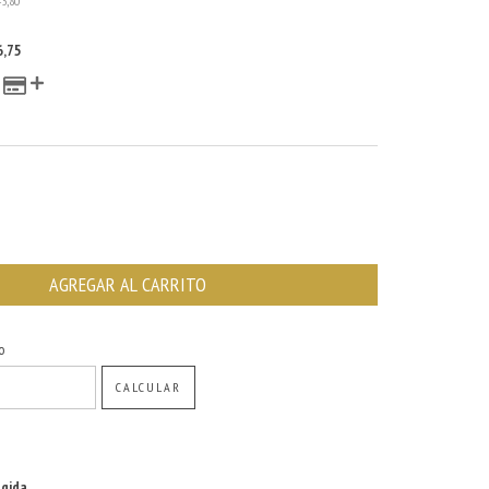
43,80
6,75
CAMBIAR CP
o
CALCULAR
gida