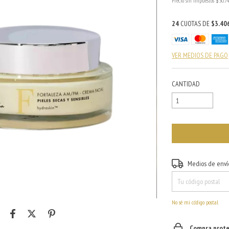
Precio sin impuestos
$30.7
24
CUOTAS DE
$3.40
VER MEDIOS DE PAGO
CANTIDAD
Entregas para el CP:
Medios de enví
No sé mi código postal
Compra prote