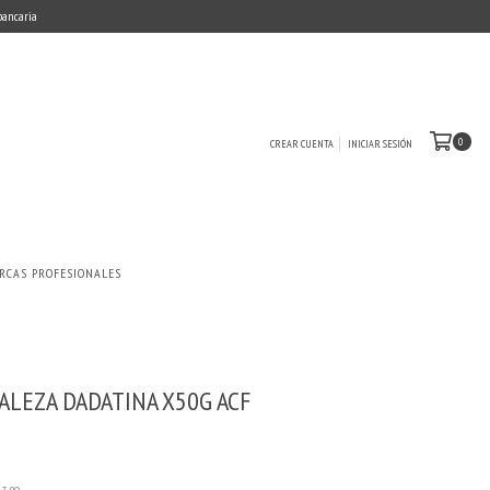
 bancaria
0
CREAR CUENTA
INICIAR SESIÓN
RCAS PROFESIONALES
ALEZA DADATINA X50G ACF