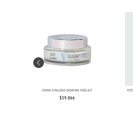
15G ACF
CREMA VITALIDAD DADATINA X50G ACF
FOTO
$39.866