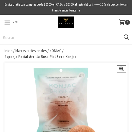
Envíos gratis con compras desde $3500 en CABA y $6500 al resto del país ------ 10 % de descuento con
transferencia bancaria
MENÚ
0
Inicio
/
Marcas profesionales
/
KONJAC
/
Esponja Facial Arcilla Rosa Piel Seca Konjac