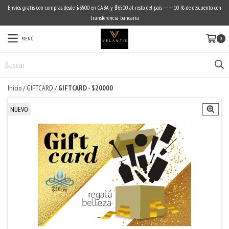
Envíos gratis con compras desde $3500 en CABA y $6500 al resto del país ------ 10 % de descuento con
transferencia bancaria
MENÚ
0
Inicio
/
GIFTCARD
/
GIFTCARD - $20000
NUEVO