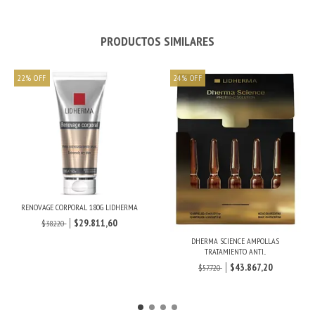
PRODUCTOS SIMILARES
22
%
OFF
24
%
OFF
RENOVAGE CORPORAL 180G LIDHERMA
$29.811,60
$38.220
DHERMA SCIENCE AMPOLLAS
TRATAMIENTO ANTI...
$43.867,20
$57.720