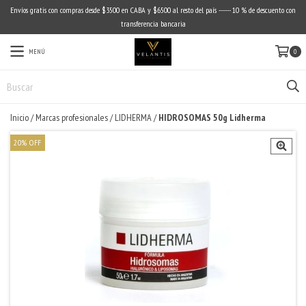
Envíos gratis con compras desde $3500 en CABA y $6500 al resto del país ------ 10 % de descuento con
transferencia bancaria
MENÚ
0
Inicio
/
Marcas profesionales
/
LIDHERMA
/
HIDROSOMAS 50g Lidherma
20
%
OFF