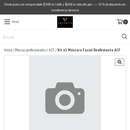
Envíos gratis con compras desde $3500 en CABA y $6500 al resto del país ------ 10 % de descuento con
transferencia bancaria
MENÚ
0
Inicio
/
Marcas profesionales
/
ACF
/
Kit x3 Máscara Facial Reafirmante ACF