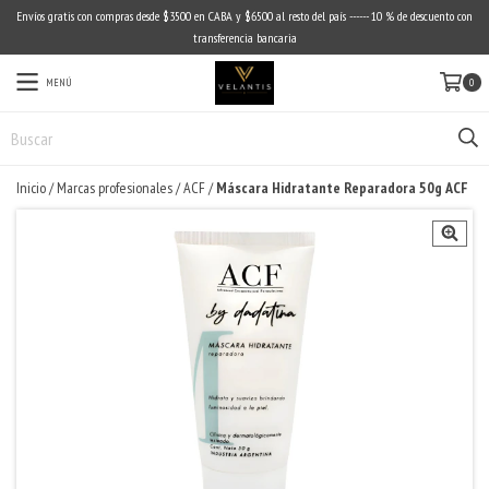
Envíos gratis con compras desde $3500 en CABA y $6500 al resto del país ------ 10 % de descuento con
transferencia bancaria
MENÚ
0
Inicio
/
Marcas profesionales
/
ACF
/
Máscara Hidratante Reparadora 50g ACF