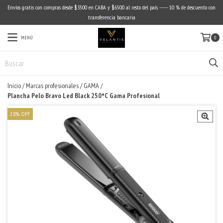
Envíos gratis con compras desde $3500 en CABA y $6500 al resto del país ------ 10 % de descuento con
transferencia bancaria
MENÚ
0
Inicio
/
Marcas profesionales
/
GAMA
/
Plancha Pelo Bravo Led Black 250°C Gama Profesional
28
%
OFF