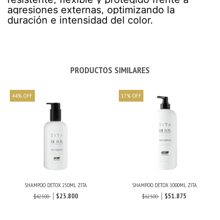
agresiones externas, optimizando la
duración e intensidad del color.
PRODUCTOS SIMILARES
44
%
OFF
17
%
OFF
SHAMPOO DETOX 250ML ZITA
SHAMPOO DETOX 1000ML ZITA
$23.800
$51.875
$42.500
$62.500