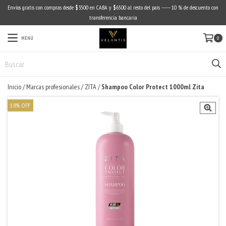
Envíos gratis con compras desde $3500 en CABA y $6500 al resto del país ------ 10 % de descuento con
transferencia bancaria
MENÚ
0
Inicio
/
Marcas profesionales
/
ZITA
/
Shampoo Color Protect 1000ml Zita
18
%
OFF