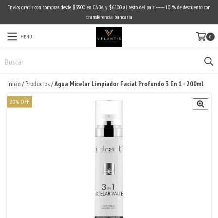
Envíos gratis con compras desde $3500 en CABA y $6500 al resto del país ------ 10 % de descuento con
transferencia bancaria
MENÚ
0
Inicio
/
Productos
/
Agua Micelar Limpiador Facial Profundo 3 En 1 - 200ml
20
%
OFF