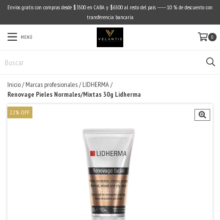
Envíos gratis con compras desde $3500 en CABA y $6500 al resto del país ------ 10 % de descuento con
transferencia bancaria
MENÚ
0
Inicio
/
Marcas profesionales
/
LIDHERMA
/
Renovage Pieles Normales/Mixtas 30g Lidherma
22
%
OFF