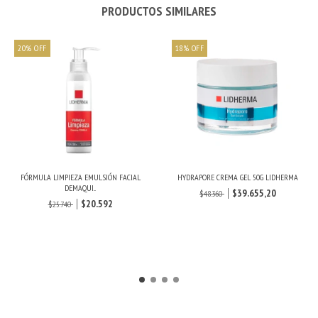
PRODUCTOS SIMILARES
20
%
OFF
18
%
OFF
FÓRMULA LIMPIEZA EMULSIÓN FACIAL
HYDRAPORE CREMA GEL 50G LIDHERMA
DEMAQUI...
$39.655,20
$48.360
$20.592
$25.740