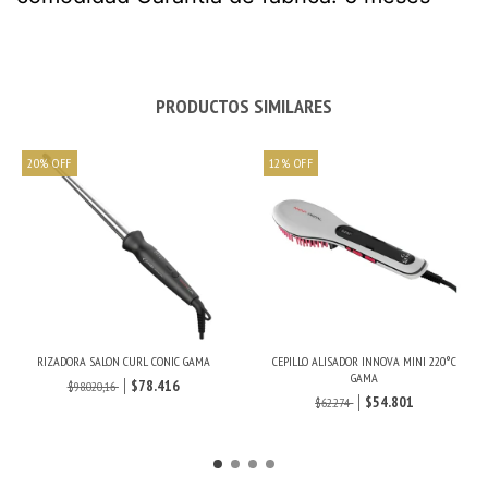
PRODUCTOS SIMILARES
20
%
OFF
12
%
OFF
RIZADORA SALON CURL CONIC GAMA
CEPILLO ALISADOR INNOVA MINI 220°C
GAMA
$78.416
$98.020,16
$54.801
$62.274