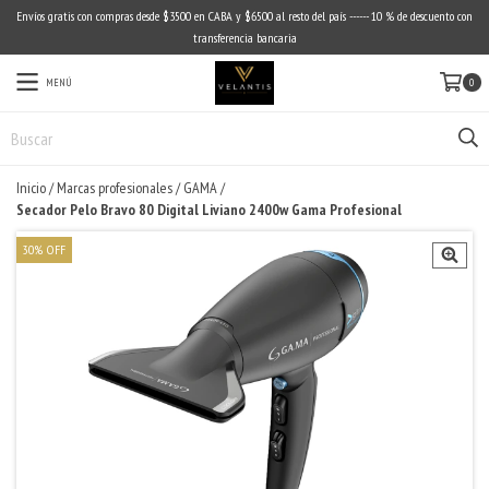
Envíos gratis con compras desde $3500 en CABA y $6500 al resto del país ------ 10 % de descuento con
transferencia bancaria
MENÚ
0
Inicio
/
Marcas profesionales
/
GAMA
/
Secador Pelo Bravo 80 Digital Liviano 2400w Gama Profesional
30
%
OFF